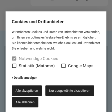
ZUR ANSPRECHPARTNER-ÜBERSICHT
Cookies und Drittanbieter
Wir möchten Cookies und Daten von Drittanbietern verwenden,
um Ihnen ein optimales Webseiten-Erlebnis zu ermöglichen.
Sie können hier entscheiden, welche Cookies und Drittanbieter
Sie erlauben und welche nicht.
Cookies und Drittanbieter
Notwendige Cookies
Statistik (Matomo)
Google Maps
Google Maps
Wir möchten Ihnen Kartendaten von Google Maps anzeigen. Dafür
Details anzeigen
müssen wir eine Verbindung zu den Servern von Google Maps
aufbauen. Außerdem werden dadurch auch Google Web Fonts von
Alle akzeptieren
Nur ausgewählte akzeptieren
den Servern von Google geladen.
Alle ablehnen
Ausgewählte akzeptieren