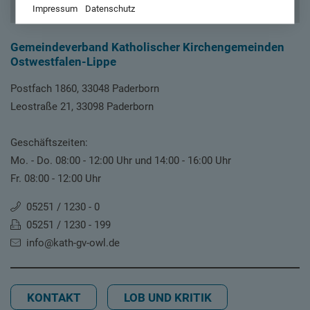
Impressum
Datenschutz
Gemeindeverband Katholischer Kirchengemeinden
Ostwestfalen-Lippe
Postfach 1860, 33048 Paderborn
Leostraße 21, 33098 Paderborn
Geschäftszeiten:
Mo. - Do. 08:00 - 12:00 Uhr und 14:00 - 16:00 Uhr
Fr. 08:00 - 12:00 Uhr
05251 / 1230 - 0
05251 / 1230 - 199
info@kath-gv-owl.de
KONTAKT
LOB UND KRITIK