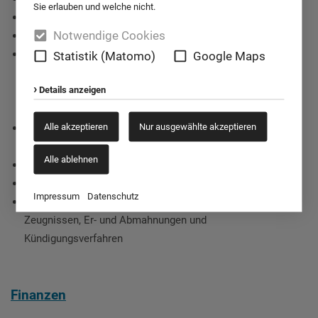
Sie erlauben und welche nicht.
Führung der Personalakten
Notwendige Cookies
Meldungen an Behörden (BG, Arbeitsamt, etc.)
Datenerfassung und -bereitstellung zur Erfüllung
Statistik (Matomo)
Google Maps
gesetzlicher Vorschriften (z.B. Mindestlohngesetz,
Details anzeigen
betriebliches Eingliederungsmanagement,
Ausgleichsabgabe, etc.)
Alle akzeptieren
Nur ausgewählte akzeptieren
Durchführung des betrieblichen
Eingliederungsmanagements
Alle ablehnen
Informationen zu gesetzlichen und tariflichen Änderungen
Beratung in arbeits- und sozialrechtlichen Fragen
Impressum
Datenschutz
Unterstützung bei bzw. Durchführung der Ausstellung von
Zeugnissen, Er- und Abmahnungen und
Kündigungsverfahren
Finanzen