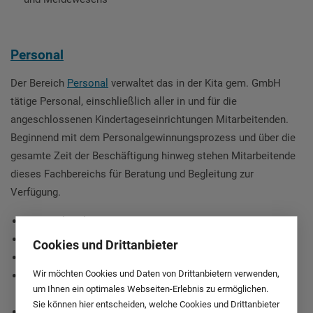
Personal
Der Bereich
Personal
verwaltet das in der Kita gem. GmbH
tätige Personal, einschließlich aller in und für die
angeschlossenen Kindertageseinrichtungen Mitarbeitenden.
Beginnend mit dem Personalgewinnungsprozess und über die
gesamte Zeit der Beschäftigung hinweg stehen Mitarbeitende
dieses Fachbereichs für Beratung und Begleitung zur
Verfügung.
Personalmarketing & Recruiting
Bewerbermanagement
Cookies und Drittanbieter
Stellenausschreibungen
Wir möchten Cookies und Daten von Drittanbietern verwenden,
Durchführung von Bewerberverfahren für
um Ihnen ein optimales Webseiten-Erlebnis zu ermöglichen.
Einrichtungsleitungsstellen
Sie können hier entscheiden, welche Cookies und Drittanbieter
Erstellung von Arbeitsverträgen, Auflösungsverträgen, etc.