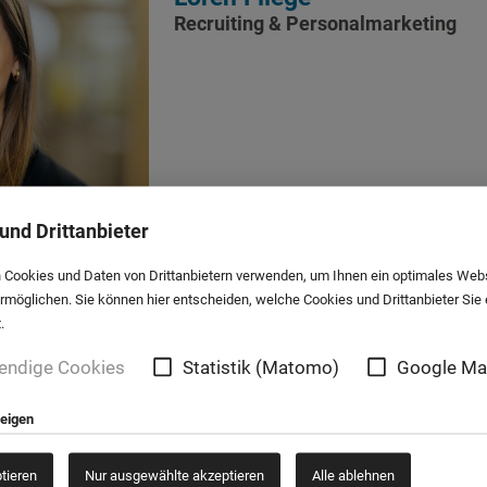
Recruiting & Personalmarketing
und Drittanbieter
 Cookies und Daten von Drittanbietern verwenden, um Ihnen ein optimales Web
ermöglichen. Sie können hier entscheiden, welche Cookies und Drittanbieter Sie
.
endige Cookies
Statistik (Matomo)
Google M
05251 / 1230 - 527
05251 / 1230 - 199
zeigen
loren.fliege@kath-gv-owl.de
ptieren
Nur ausgewählte akzeptieren
Alle ablehnen