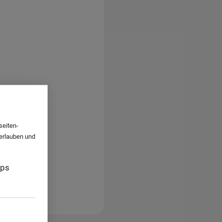
seiten-
 erlauben und
aps