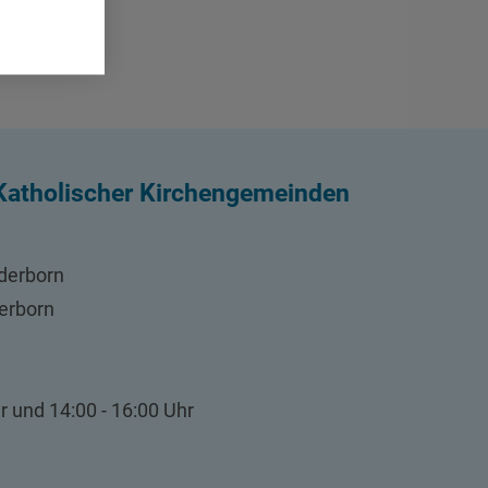
atholischer Kirchengemeinden
derborn
erborn
r und 14:00 - 16:00 Uhr