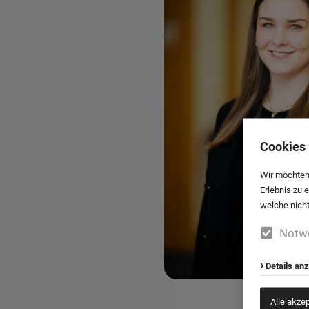
Cookies 
Wir möchten
Erlebnis zu 
welche nicht
Notw
Details an
Alle akze