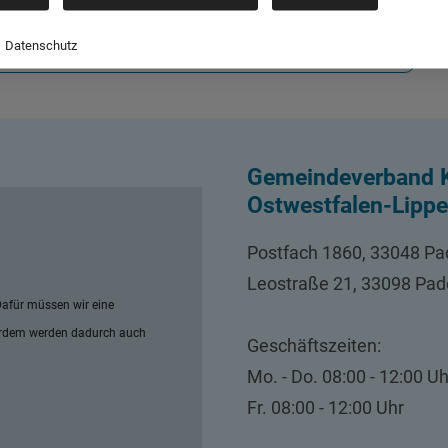
Datenschutz
ZUR ANSPRECHPARTNER-ÜBERSICHT
Gemeindeverband K
Ostwestfalen-Lippe
Postfach 1860, 33048 Pa
Leostraße 21, 33098 Pad
afür müssen wir eine
erdem werden dadurch auch
Geschäftszeiten:
Mo. - Do. 08:00 - 12:00 Uh
Fr. 08:00 - 12:00 Uhr