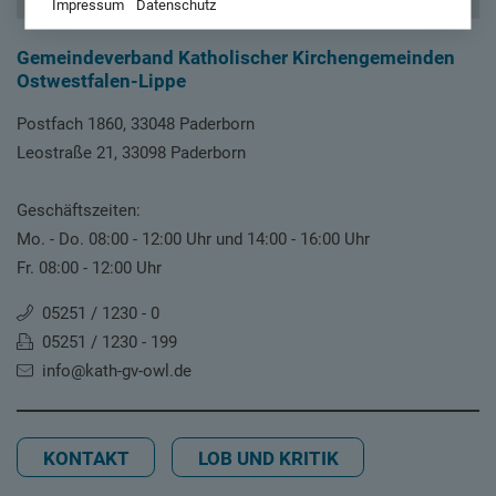
Impressum
Datenschutz
Gemeindeverband Katholischer Kirchengemeinden
Ostwestfalen-Lippe
Postfach 1860, 33048 Paderborn
Leostraße 21, 33098 Paderborn
Geschäftszeiten:
Mo. - Do. 08:00 - 12:00 Uhr und 14:00 - 16:00 Uhr
Fr. 08:00 - 12:00 Uhr
05251 / 1230 - 0
05251 / 1230 - 199
info@kath-gv-owl.de
KONTAKT
LOB UND KRITIK