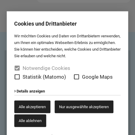
ZUR ANSPRECHPARTNER-ÜBERSICHT
Cookies und Drittanbieter
Wir möchten Cookies und Daten von Drittanbietern verwenden,
um Ihnen ein optimales Webseiten-Erlebnis zu ermöglichen.
Sie können hier entscheiden, welche Cookies und Drittanbieter
Sie erlauben und welche nicht.
Cookies und Drittanbieter
Notwendige Cookies
Google Maps
Statistik (Matomo)
Google Maps
Wir möchten Ihnen Kartendaten von Google Maps anzeigen. Dafür
Details anzeigen
müssen wir eine Verbindung zu den Servern von Google Maps
aufbauen. Außerdem werden dadurch auch Google Web Fonts von
Alle akzeptieren
Nur ausgewählte akzeptieren
den Servern von Google geladen.
Alle ablehnen
Ausgewählte akzeptieren