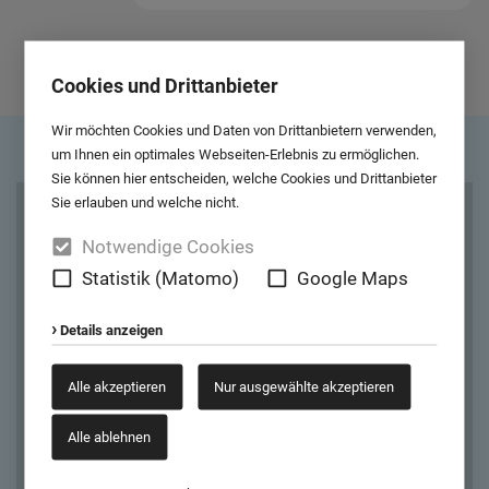
ZUR ANSPRECHPARTNER-ÜBERSICHT
Cookies und Drittanbieter
Wir möchten Cookies und Daten von Drittanbietern verwenden,
um Ihnen ein optimales Webseiten-Erlebnis zu ermöglichen.
Sie können hier entscheiden, welche Cookies und Drittanbieter
Sie erlauben und welche nicht.
Cookies und Drittanbieter
Notwendige Cookies
Google Maps
Statistik (Matomo)
Google Maps
Wir möchten Ihnen Kartendaten von Google Maps anzeigen. Dafür
Details anzeigen
müssen wir eine Verbindung zu den Servern von Google Maps
aufbauen. Außerdem werden dadurch auch Google Web Fonts von
Alle akzeptieren
Nur ausgewählte akzeptieren
den Servern von Google geladen.
Alle ablehnen
Ausgewählte akzeptieren