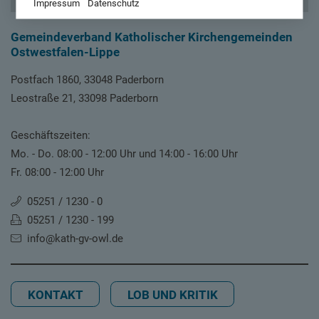
Impressum
Datenschutz
Gemeindeverband Katholischer Kirchengemeinden
Ostwestfalen-Lippe
Postfach 1860, 33048 Paderborn
Leostraße 21, 33098 Paderborn
Geschäftszeiten:
Mo. - Do. 08:00 - 12:00 Uhr und 14:00 - 16:00 Uhr
Fr. 08:00 - 12:00 Uhr
05251 / 1230 - 0
05251 / 1230 - 199
info@kath-gv-owl.de
KONTAKT
LOB UND KRITIK