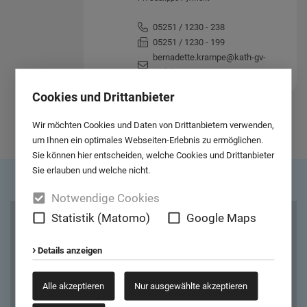
05251 / 1230 - 238
05251 / 1230 - 199
bernadette.krampe@kath-gv-
owl.de
Cookies und Drittanbieter
Wir möchten Cookies und Daten von Drittanbietern verwenden,
ZUR ANSPRECHPARTNER-ÜBERSICHT
um Ihnen ein optimales Webseiten-Erlebnis zu ermöglichen.
Sie können hier entscheiden, welche Cookies und Drittanbieter
Sie erlauben und welche nicht.
Notwendige Cookies
Statistik (Matomo)
Google Maps
Cookies und Drittanbieter
Details anzeigen
Google Maps
Wir möchten Ihnen Kartendaten von Google Maps anzeigen. Dafür
Alle akzeptieren
Nur ausgewählte akzeptieren
müssen wir eine Verbindung zu den Servern von Google Maps