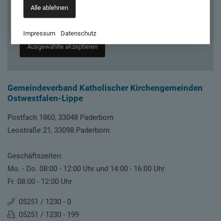
Alle ablehnen
aufbauen. Außerdem werden dadurch auch Google Web Fonts von
den Servern von Google geladen.
Impressum
Datenschutz
Ausgewählte akzeptieren
Gemeindeverband Katholischer Kirchengemeinden
Ostwestfalen-Lippe
Postfach 1860, 33048 Paderborn
Leostraße 21, 33098 Paderborn
Geschäftszeiten:
Mo. - Do. 08:00 - 12:00 Uhr und 14:00 - 16:00 Uhr
Fr. 08:00 - 12:00 Uhr
05251 / 1230 - 0
05251 / 1230 - 199